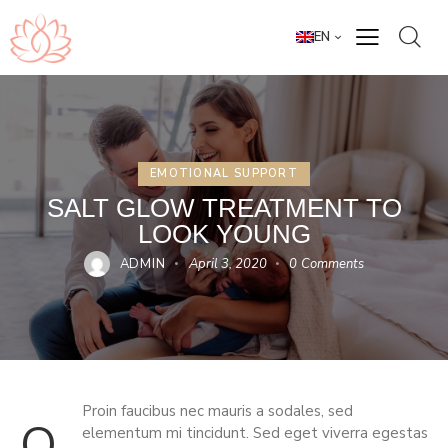
EN
EMOTIONAL SUPPORT
SALT GLOW TREATMENT TO
LOOK YOUNG
ADMIN
April 3, 2020
0
Comments
Proin faucibus nec mauris a sodales, sed
q
elementum mi tincidunt. Sed eget viverra egestas