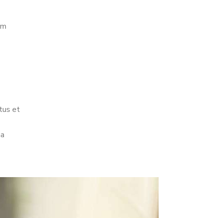
um
tus et
na