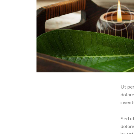
Ut per
dolore
invent
Sed ut
dolore