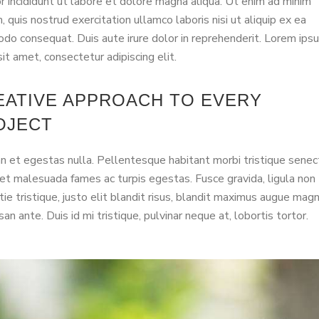
 incididunt ut labore et dolore magna aliqua. Ut enim ad minim
, quis nostrud exercitation ullamco laboris nisi ut aliquip ex ea
o consequat. Duis aute irure dolor in reprehenderit. Lorem ips
sit amet, consectetur adipiscing elit.
EATIVE APPROACH TO EVERY
OJECT
 et egestas nulla. Pellentesque habitant morbi tristique senec
et malesuada fames ac turpis egestas. Fusce gravida, ligula non
ie tristique, justo elit blandit risus, blandit maximus augue mag
an ante. Duis id mi tristique, pulvinar neque at, lobortis tortor.