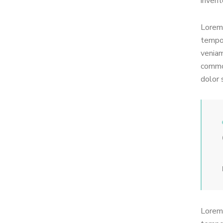
invent
Lorem 
tempor
veniam
commod
dolor 
Lorem 