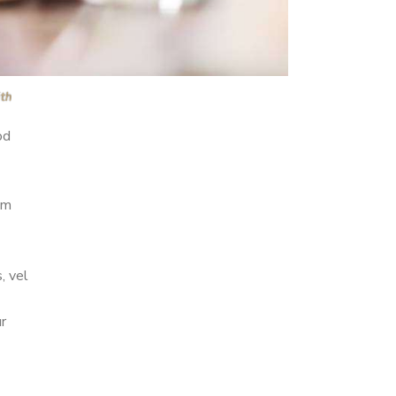
ith
od
um
, vel
ur