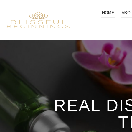
HOME
ABO
REAL DI
T