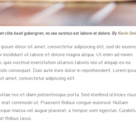
et clita kasd gubergren, no sea sanctus est labore et dolore. By
Kevin Sm
ipsum dolor sit amet, consectetur adipisicing elit, sed do eiusm
 incididunt ut labore et dolore magna aliqua. Ut enim ad minim
, quis nostrud exercitation ullamco laboris nisi ut aliquip ex ea
o consequat. Duis aute irure dolor in reprehenderit. Lorem ips
sit amet, consectetur adipiscing elit.
vitae leo et diam pellentesque porta. Sed eleifend ultricies risus
 erat commodo ut. Praesent finibus congue euismod. Nullam
isque massa vel augue placerat, a tempor sem egestas. Curabit
at finibus lacus.