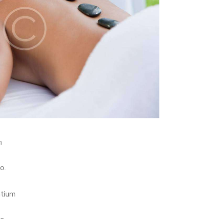
m
o.
ntium