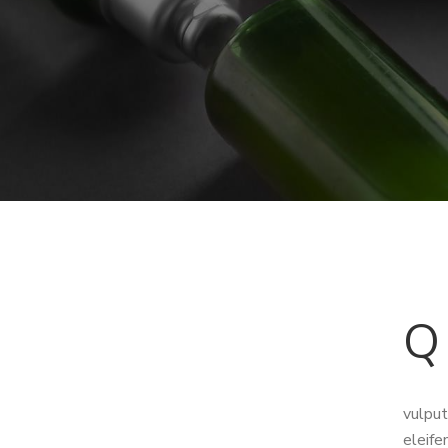
q
vulput
eleife