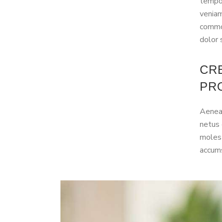
tempor
veniam
commod
dolor 
CR
PR
Aenean
netus 
molest
accums