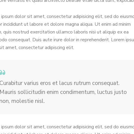
ore veritatis et quasi architecto beatae vitae dicta sunt, explicab
ipsum dolor sit amet, consectetur adipisicing elit, sed do eiusm
 incididunt ut labore et dolore magna aliqua. Ut enim ad minim
, quis nostrud exercitation ullamco laboris nisi ut aliquip ex ea
o consequat. Duis aute irure dolor in reprehenderit. Lorem ips
sit amet, consectetur adipiscing elit.
Curabitur varius eros et lacus rutrum consequat.
Mauris sollicitudin enim condimentum, luctus justo
non, molestie nisl.
ipsum dolor sit amet, consectetur adipisicing elit, sed do eiusm