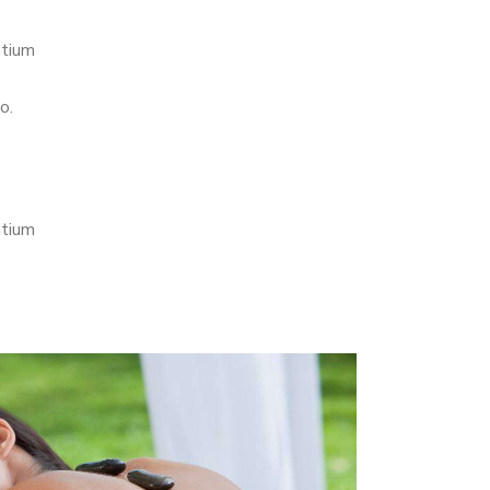
ntium
o.
ntium