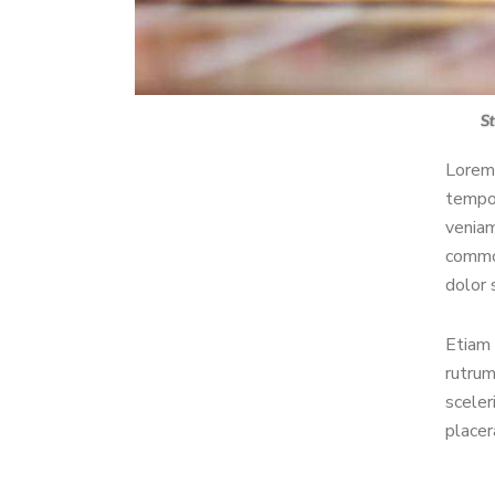
St
Lorem 
tempor
veniam
commod
dolor 
Etiam 
rutrum
sceler
placer