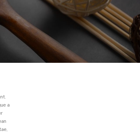
nt.
gue a
er
ean
tae,