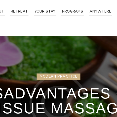
UT
RETREAT
YOUR STAY
PROGRAMS
ANYWHERE
MODERN PRACTICE
SADVANTAGES
ISSUE MASSA