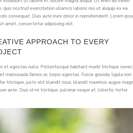
 incididunt ut labore et dolore magna aliqua. Ut enim ad minim
, quis nostrud exercitation ullamco laboris nisi ut aliquip ex ea
o consequat. Duis aute irure dolor in reprehenderit. Lorem ips
sit amet, consectetur adipiscing elit.
EATIVE APPROACH TO EVERY
OJECT
 et egestas nulla. Pellentesque habitant morbi tristique senec
et malesuada fames ac turpis egestas. Fusce gravida, ligula non
ie tristique, justo elit blandit risus, blandit maximus augue mag
an ante. Duis id mi tristique, pulvinar neque at, lobortis tortor.