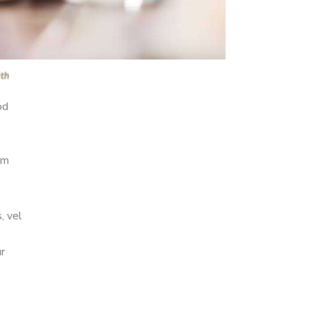
ith
od
um
, vel
ur