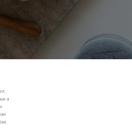
nt.
gue a
er
ean
tae,