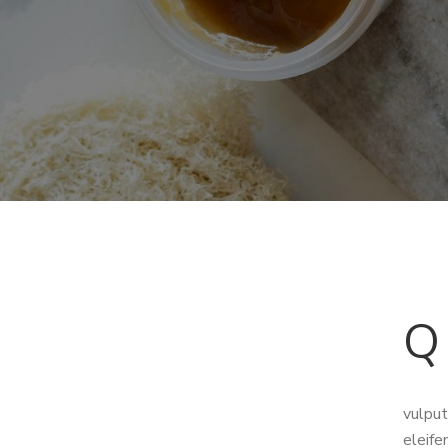
q
vulput
eleife