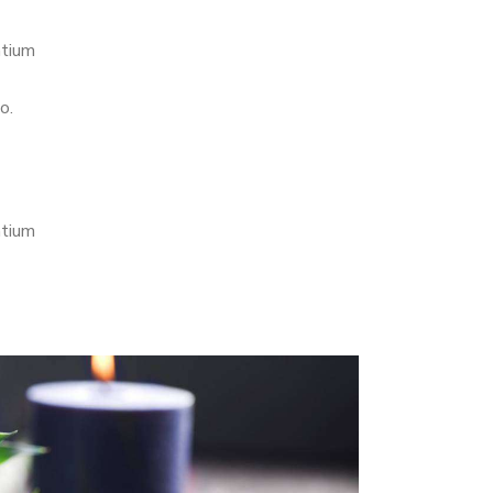
ntium
o.
ntium