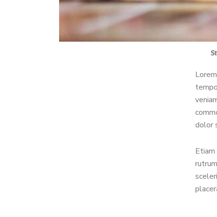
St
Lorem 
tempor
veniam
commod
dolor 
Etiam 
rutrum
sceler
placer