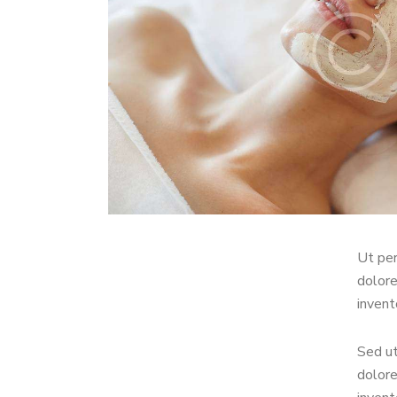
Ut per
dolore
invent
Sed ut
dolore