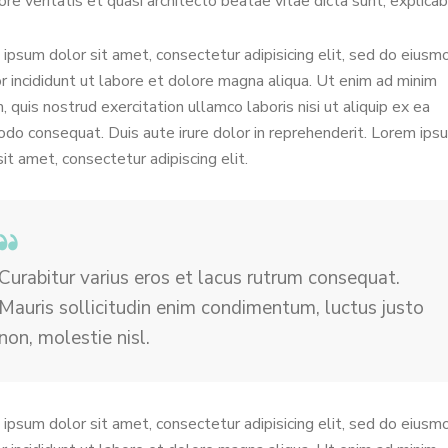
ore veritatis et quasi architecto beatae vitae dicta sunt, explicab
ipsum dolor sit amet, consectetur adipisicing elit, sed do eiusm
 incididunt ut labore et dolore magna aliqua. Ut enim ad minim
, quis nostrud exercitation ullamco laboris nisi ut aliquip ex ea
o consequat. Duis aute irure dolor in reprehenderit. Lorem ips
sit amet, consectetur adipiscing elit.
Curabitur varius eros et lacus rutrum consequat.
Mauris sollicitudin enim condimentum, luctus justo
non, molestie nisl.
ipsum dolor sit amet, consectetur adipisicing elit, sed do eiusm