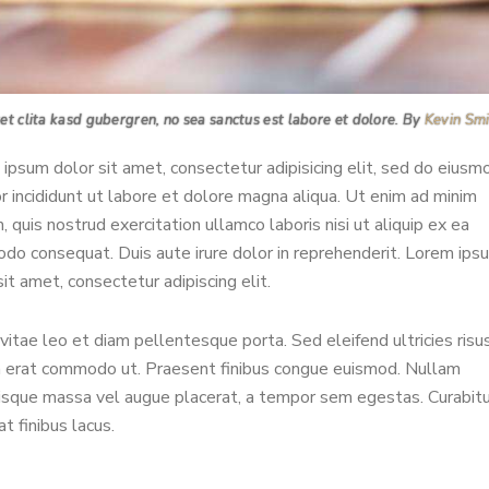
et clita kasd gubergren, no sea sanctus est labore et dolore. By
Kevin Sm
ipsum dolor sit amet, consectetur adipisicing elit, sed do eiusm
 incididunt ut labore et dolore magna aliqua. Ut enim ad minim
, quis nostrud exercitation ullamco laboris nisi ut aliquip ex ea
o consequat. Duis aute irure dolor in reprehenderit. Lorem ips
sit amet, consectetur adipiscing elit.
vitae leo et diam pellentesque porta. Sed eleifend ultricies risus
 erat commodo ut. Praesent finibus congue euismod. Nullam
isque massa vel augue placerat, a tempor sem egestas. Curabit
at finibus lacus.