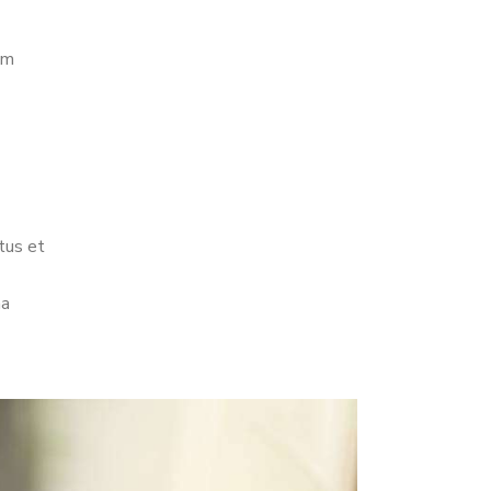
um
tus et
na