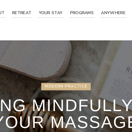
UT
RETREAT
YOUR STAY
PROGRAMS
ANYWHERE
MODERN PRACTICE
NG MINDFULL
YOUR MASSAG