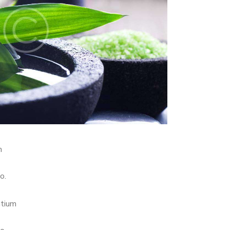
m
o.
ntium