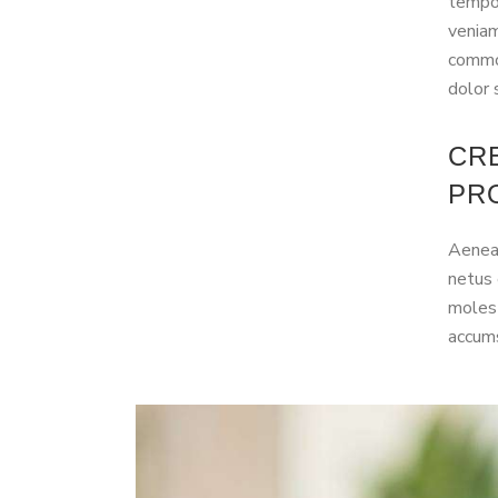
tempor
veniam
commod
dolor 
CR
PR
Aenean
netus 
molest
accums