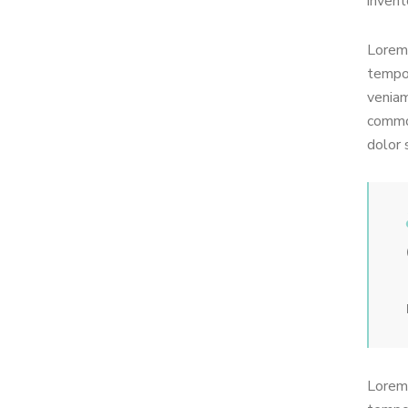
invent
Lorem 
tempor
veniam
commod
dolor 
Lorem 