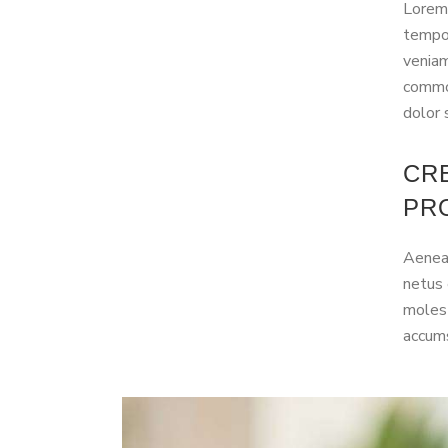
Lorem 
tempor
veniam
commod
dolor 
CR
PR
Aenean
netus 
molest
accums