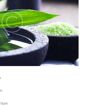
m
o.
ntium