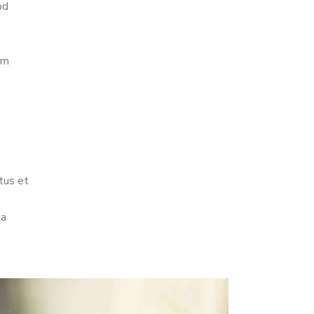
od
um
tus et
na