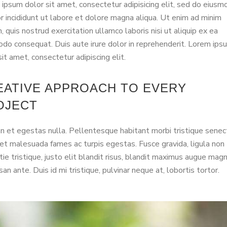
ipsum dolor sit amet, consectetur adipisicing elit, sed do eiusm
 incididunt ut labore et dolore magna aliqua. Ut enim ad minim
, quis nostrud exercitation ullamco laboris nisi ut aliquip ex ea
o consequat. Duis aute irure dolor in reprehenderit. Lorem ips
sit amet, consectetur adipiscing elit.
EATIVE APPROACH TO EVERY
OJECT
 et egestas nulla. Pellentesque habitant morbi tristique senec
et malesuada fames ac turpis egestas. Fusce gravida, ligula non
ie tristique, justo elit blandit risus, blandit maximus augue mag
an ante. Duis id mi tristique, pulvinar neque at, lobortis tortor.