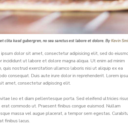
et clita kasd gubergren, no sea sanctus est labore et dolore. By
Kevin Sm
ipsum dolor sit amet, consectetur adipisicing elit, sed do eiusm
 incididunt ut labore et dolore magna aliqua. Ut enim ad minim
, quis nostrud exercitation ullamco laboris nisi ut aliquip ex ea
o consequat. Duis aute irure dolor in reprehenderit. Lorem ips
sit amet, consectetur adipiscing elit.
vitae leo et diam pellentesque porta. Sed eleifend ultricies risus
 erat commodo ut. Praesent finibus congue euismod. Nullam
isque massa vel augue placerat, a tempor sem egestas. Curabit
at finibus lacus.