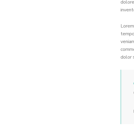
dolore
invent
Lorem 
tempor
veniam
commod
dolor 