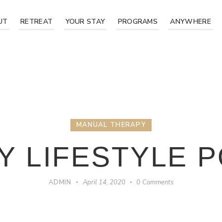
UT
RETREAT
YOUR STAY
PROGRAMS
ANYWHERE
MANUAL THERAPY
Y LIFESTYLE 
ADMIN
April 14, 2020
0
Comments