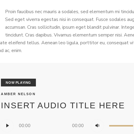
Proin faucibus nec mauris a sodales, sed elementum mi tincidu
Sed eget viverra egestas nisi in consequat. Fusce sodales au
accumsan. Cras sollicitudin, ipsum eget blandit pulvinar. Integ
tincidunt. Cras dapibus. Vivamus elementum semper nisi. Aen
ate eleifend tellus. Aenean leo ligula, porttitor eu, consequat vi
nd ac, enim.
NOW PLAYING
AMBER NELSON
INSERT AUDIO TITLE HERE
Audio
Use
00:00
00:00
Player
Up/Down