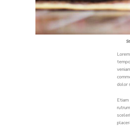
St
Lorem 
tempor
veniam
commod
dolor 
Etiam 
rutrum
sceler
placer