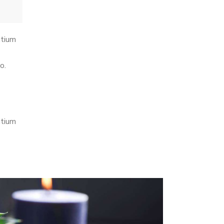
ntium
o.
ntium