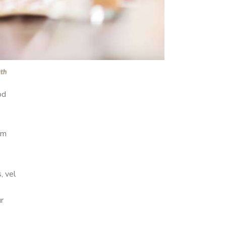
ith
od
um
, vel
ur