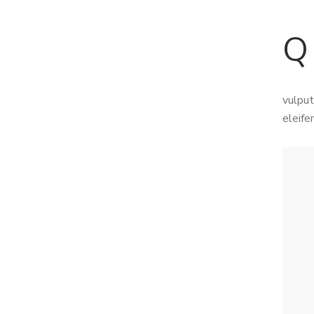
q
vulput
eleife