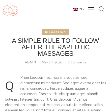
EN
RELAXATION
A SIMPLE RULE TO FOLLOW
AFTER THERAPEUTIC
MASSAGES
ADMIN
May 14, 2020
0
Comments
Proin faucibus nec mauris a sodales, sed
q
elementum mi tincidunt. Sed eget viverra egestas
nisi in consequat. Fusce sodales augue a
accumsan. Cras sollicitudin, ipsum eget blandit
pulvinar. Integer tincidunt. Cras dapibus. Vivamus
elementum semper nisi. Aenean vulputate eleifend tellus.
Aenean leo ligula, porttitor eu, consequat vitae, eleifend