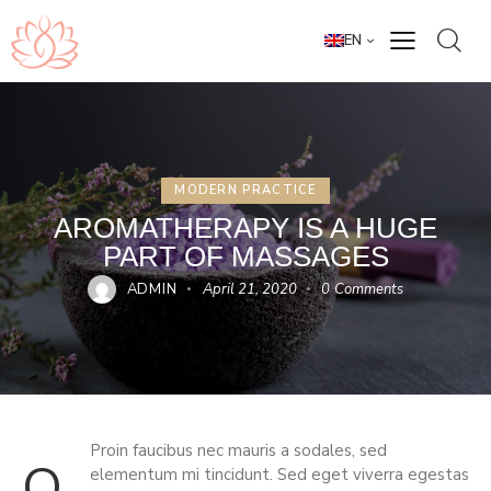
EN
MODERN PRACTICE
AROMATHERAPY IS A HUGE
PART OF MASSAGES
ADMIN
April 21, 2020
0
Comments
Proin faucibus nec mauris a sodales, sed
q
elementum mi tincidunt. Sed eget viverra egestas