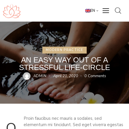
EN
MODERN PRACTICE
AN EASY WAY OUT OF A
STRESSFUL LIFE-CIRCLE
ADMIN
April 21, 2020
0
Comments
Proin faucibus nec mauris a sodales, sed
q
elementum mi tincidunt. Sed eget viverra egestas