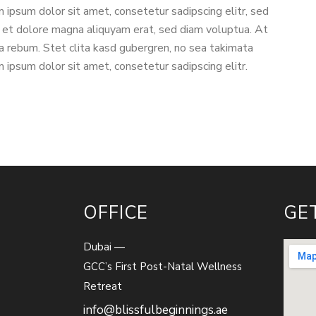
ipsum dolor sit amet, consetetur sadipscing elitr, sed
 et dolore magna aliquyam erat, sed diam voluptua. At
a rebum. Stet clita kasd gubergren, no sea takimata
ipsum dolor sit amet, consetetur sadipscing elitr.
OFFICE
GE
Dubai —
GCC’s First Post-Natal Wellness
Retreat
info@blissfulbeginnings.ae